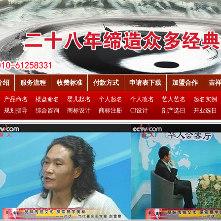
介绍
服务流程
收费标准
付款方式
申请表下载
加盟合作
吉
产品命名
楼盘命名
婴儿起名
个人起名
个人改名
艺人艺名
起名实例
规划指导
综合咨询
商标设计
商标注册
CI设计
剖产选日
开业选日