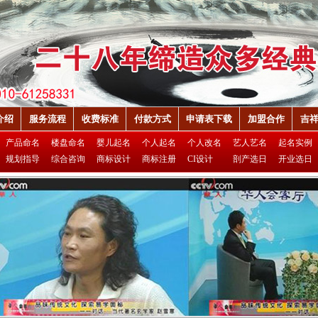
介绍
服务流程
收费标准
付款方式
申请表下载
加盟合作
吉
产品命名
楼盘命名
婴儿起名
个人起名
个人改名
艺人艺名
起名实例
规划指导
综合咨询
商标设计
商标注册
CI设计
剖产选日
开业选日