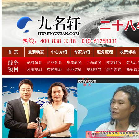
首 页
最新动态
中心介绍
专家介绍
服务流程
收费标准
服务
品牌命名
企业命名
集团命名
产品命名
楼盘命名
婴儿起
项目
环境规划
布局规划
企业选址
规划指导
综合咨询
商标设