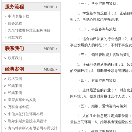
〈一〉、学业咨询与策划：
服务流程
MORE +
1、学业基本情况估计；2、正确目
申请表格下载
析；7、考试心理状态平衡调理。
服务流程
〈二〉、事业咨询与策划
九名轩收费标准及服务项目
付款方式
1、适合自己发展的行业选择；2、
事业发展的人的特征；6、不利于事业
联系我们
MORE +
〈三〉、领导管理能力咨询与策划
联系我们
1、正确地选择从事的行业；2、领
经典案例
MORE +
的空间环境；5、帮助增长领导管理能力
起名实例
〈四〉、财富咨询与策划
经典案例
1、选择最适合的行业；2、财富发
经典案例
间环境；6、创造财富最佳合作人选；7
皇家典藏命名实例
〈五〉、婚姻、爱情咨询与策划
万科金域华庭
中信岸芷汀兰环境布局
1、人的生命信息场决定婚姻爱情；
鄂尔多斯大剧院布局设计
最佳空间环境；6、婚姻易出现危险的空
青岛韩青制衣有限公司布局设计
〈六〉、健康咨询与策划