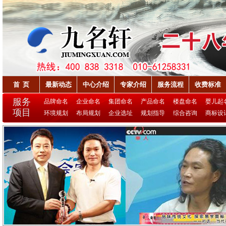
首 页
最新动态
中心介绍
专家介绍
服务流程
收费标准
服务
品牌命名
企业命名
集团命名
产品命名
楼盘命名
婴儿起
项目
环境规划
布局规划
企业选址
规划指导
综合咨询
商标设