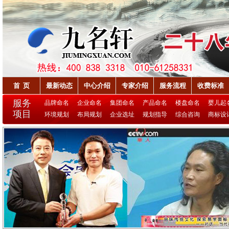
首 页
最新动态
中心介绍
专家介绍
服务流程
收费标准
服务
品牌命名
企业命名
集团命名
产品命名
楼盘命名
婴儿起
项目
环境规划
布局规划
企业选址
规划指导
综合咨询
商标设