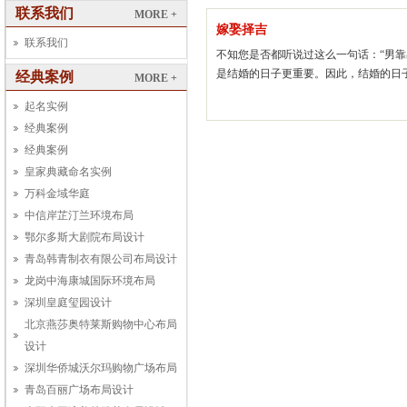
联系我们
MORE +
嫁娶择吉
联系我们
不知您是否都听说过这么一句话：“男靠
是结婚的日子更重要。因此，结婚的日
经典案例
MORE +
起名实例
经典案例
经典案例
皇家典藏命名实例
万科金域华庭
中信岸芷汀兰环境布局
鄂尔多斯大剧院布局设计
青岛韩青制衣有限公司布局设计
龙岗中海康城国际环境布局
深圳皇庭玺园设计
北京燕莎奥特莱斯购物中心布局
设计
深圳华侨城沃尔玛购物广场布局
青岛百丽广场布局设计