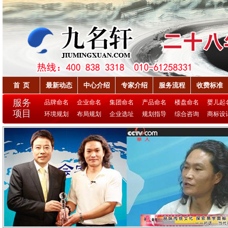
首 页
最新动态
中心介绍
专家介绍
服务流程
收费标准
服务
品牌命名
企业命名
集团命名
产品命名
楼盘命名
婴儿起
项目
环境规划
布局规划
企业选址
规划指导
综合咨询
商标设