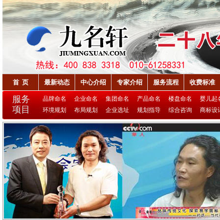
首 页
最新动态
中心介绍
专家介绍
服务流程
收费标准
服务
品牌命名
企业命名
集团命名
产品命名
楼盘命名
婴儿起
项目
环境规划
布局规划
企业选址
规划指导
综合咨询
商标设