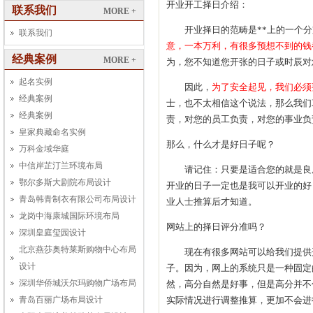
开业开工择日介绍：
联系我们
MORE +
开业择日的范畴是**上的一个分
联系我们
意，一本万利，有很多预想不到的钱
经典案例
MORE +
为，您不知道您开张的日子或时辰对
起名实例
因此，
为了安全起见，我们必须
经典案例
士，也不太相信这个说法，那么我们
经典案例
责，对您的员工负责，对您的事业负
皇家典藏命名实例
那么，什么才是好日子呢？
万科金域华庭
中信岸芷汀兰环境布局
请记住：只要是适合您的就是良
鄂尔多斯大剧院布局设计
开业的日子一定也是我可以开业的好
青岛韩青制衣有限公司布局设计
业人士推算后才知道。
龙岗中海康城国际环境布局
网站上的择日评分准吗？
深圳皇庭玺园设计
北京燕莎奥特莱斯购物中心布局
现在有很多网站可以给我们提供开
设计
子。因为，网上的系统只是一种固定
深圳华侨城沃尔玛购物广场布局
然，高分自然是好事，但是高分并不
实际情况进行调整推算，更加不会进
青岛百丽广场布局设计