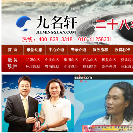
首 页
最新动态
中心介绍
专家介绍
服务流程
收费标准
服务
品牌命名
企业命名
集团命名
产品命名
楼盘命名
婴儿起
项目
环境规划
布局规划
企业选址
规划指导
综合咨询
商标设