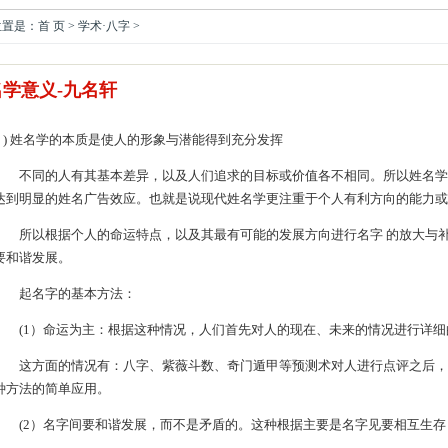
是：首 页 > 学术·八字 >
名学意义-九名轩
1 ) 姓名学的本质是使人的形象与潜能得到充分发挥
不同的人有其基本差异，以及人们追求的目标或价值各不相同。所以姓名学
达到明显的姓名广告效应。也就是说现代姓名学更注重于个人有利方向的能力或
所以根据个人的命运特点，以及其最有可能的发展方向进行名字 的放大与补
要和谐发展。
起名字的基本方法：
(1）命运为主：根据这种情况，人们首先对人的现在、未来的情况进行详细
这方面的情况有：八字、紫薇斗数、奇门遁甲等预测术对人进行点评之后，
种方法的简单应用。
(2）名字间要和谐发展，而不是矛盾的。这种根据主要是名字见要相互生存