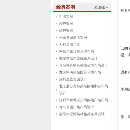
经典案例
MORE +
姓名
起名实例
经典案例
经典案例
皇家典藏命名实例
万科金域华庭
己的
中信岸芷汀兰环境布局
授，
鄂尔多斯大剧院布局设计
青岛韩青制衣有限公司布局设计
运有
龙岗中海康城国际环境布局
深圳皇庭玺园设计
北京燕莎奥特莱斯购物中心布局
作用
设计
深圳华侨城沃尔玛购物广场布局
青岛百丽广场布局设计
惠阳大亚湾美林雅苑布局设计
等，