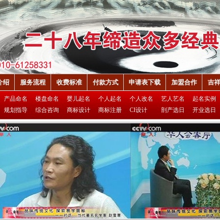
介绍
服务流程
收费标准
付款方式
申请表下载
加盟合作
吉
产品命名
楼盘命名
婴儿起名
个人起名
个人改名
艺人艺名
起名实例
规划指导
综合咨询
商标设计
商标注册
CI设计
剖产选日
开业选日