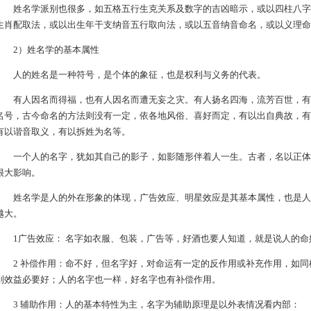
姓名学派别也很多，如五格五行生克关系及数字的吉凶暗示，或以四柱八字
生肖配取法，或以出生年干支纳音五行取向法，或以五音纳音命名，或以义理命
2）姓名学的基本属性
人的姓名是一种符号，是个体的象征，也是权利与义务的代表。
有人因名而得福，也有人因名而遭无妄之灾。有人扬名四海，流芳百世，有
名号，古今命名的方法则没有一定，依各地风俗、喜好而定，有以出自典故，有
有以谐音取义，有以拆姓为名等。
一个人的名字，犹如其自己的影子，如影随形伴着人一生。古者，名以正体
很大影响。
姓名学是人的外在形象的体现，广告效应、明星效应是其基本属性，也是人
越大。
1广告效应： 名字如衣服、包装，广告等，好酒也要人知道，就是说人的命
2 补偿作用：命不好，但名字好，对命运有一定的反作用或补充作用，如同
则效益必要好；人的名字也一样，好名字也有补偿作用。
3 辅助作用：人的基本特性为主，名字为辅助原理是以外表情况看内部：