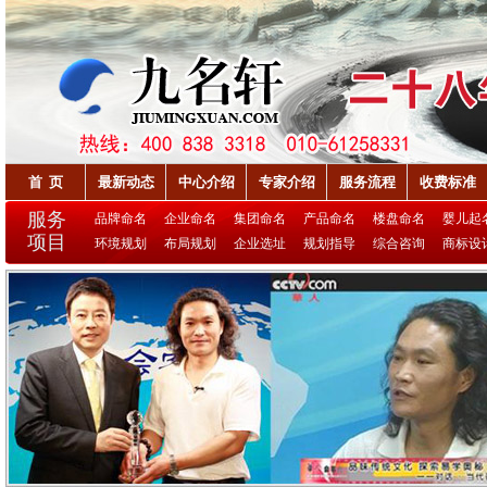
首 页
最新动态
中心介绍
专家介绍
服务流程
收费标准
服务
品牌命名
企业命名
集团命名
产品命名
楼盘命名
婴儿起
项目
环境规划
布局规划
企业选址
规划指导
综合咨询
商标设