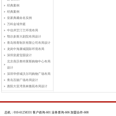
经典案例
经典案例
皇家典藏命名实例
万科金域华庭
中信岸芷汀兰环境布局
鄂尔多斯大剧院布局设计
青岛韩青制衣有限公司布局设计
龙岗中海康城国际环境布局
深圳皇庭玺园设计
北京燕莎奥特莱斯购物中心布局
设计
深圳华侨城沃尔玛购物广场布局
青岛百丽广场布局设计
惠阳大亚湾美林雅苑布局设计
总机：010-61258331 客户咨询-601 业务查询-606 加盟合作-608