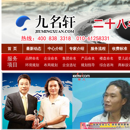
首 页
最新动态
中心介绍
专家介绍
服务流程
收费标准
服务
品牌命名
企业命名
集团命名
产品命名
楼盘命名
婴儿起
项目
环境规划
布局规划
企业选址
规划指导
综合咨询
商标设