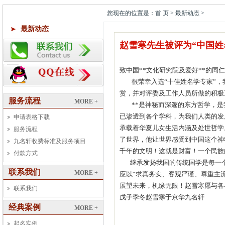
您现在的位置是：首 页 > 最新动态 >
最新动态
赵雪寒先生被评为“中国姓
致中国**文化研究院及爱好**的同
很荣幸入选“十佳姓名学专家”，我
赏，并对评委及工作人员所做的积极
服务流程
MORE +
**是神秘而深邃的东方哲学，是我
已渗透到各个学科，为我们人类的发
申请表格下载
承载着华夏儿女生活内涵及处世哲学
服务流程
了世界，他让世界感受到中国这个神
九名轩收费标准及服务项目
千年的文明！这就是财富！一个民族
付款方式
继承发扬我国的传统国学是每一个
联系我们
MORE +
应以“求真务实、客观严谨、尊重主
展望未来，机缘无限！赵雪寒愿与各
联系我们
戊子季冬赵雪寒于京华九名轩
经典案例
MORE +
起名实例