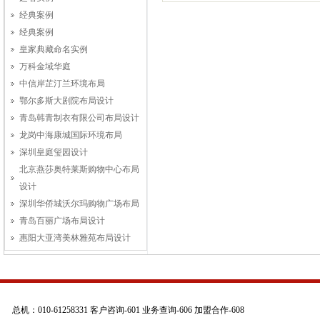
经典案例
经典案例
皇家典藏命名实例
万科金域华庭
中信岸芷汀兰环境布局
鄂尔多斯大剧院布局设计
青岛韩青制衣有限公司布局设计
龙岗中海康城国际环境布局
深圳皇庭玺园设计
北京燕莎奥特莱斯购物中心布局
设计
深圳华侨城沃尔玛购物广场布局
青岛百丽广场布局设计
惠阳大亚湾美林雅苑布局设计
总机：010-61258331 客户咨询-601 业务查询-606 加盟合作-608